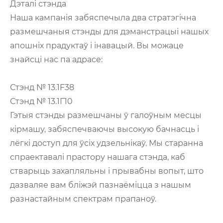
Дэталі стэнда
Наша кампанія забяспечыла два стратэгічна
размешчаныя стэнды для дэманстрацыі нашых
апошніх прадуктаў і інавацый. Вы можаце
знайсці нас па адрасе:
Стэнд № 13.1F38
Стэнд № 13.1Г10
Гэтыя стэнды размешчаны ў галоўным месцы
кірмашу, забяспечваючы высокую бачнасць і
лёгкі доступ для ўсіх удзельнікаў. Мы старанна
спраектавалі прастору нашага стэнда, каб
стварыць захапляльны і прывабны вопыт, што
дазваляе вам бліжэй пазнаёміцца ​​з нашым
разнастайным спектрам прапаноў.