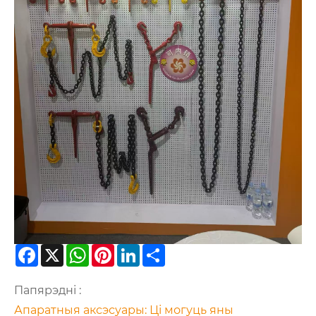
Facebook
X
WhatsApp
Pinterest
LinkedIn
Share
Папярэдні :
Апаратныя аксэсуары: Ці могуць яны