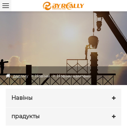
дадому
Навіны
Навіны кампаніі
Навіны
прадукты