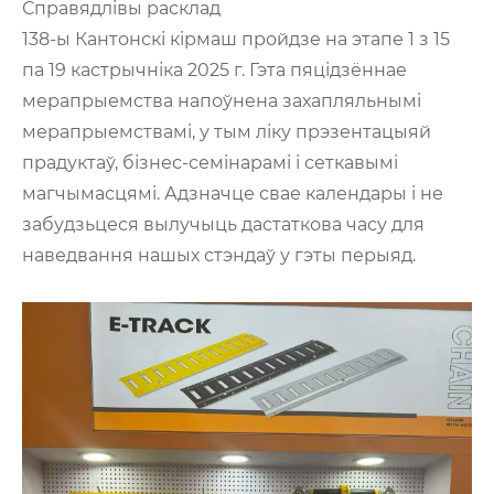
Справядлівы расклад
138-ы Кантонскі кірмаш пройдзе на этапе 1 з 15
па 19 кастрычніка 2025 г. Гэта пяцідзённае
мерапрыемства напоўнена захапляльнымі
мерапрыемствамі, у тым ліку прэзентацыяй
прадуктаў, бізнес-семінарамі і сеткавымі
магчымасцямі. Адзначце свае календары і не
забудзьцеся вылучыць дастаткова часу для
наведвання нашых стэндаў у гэты перыяд.