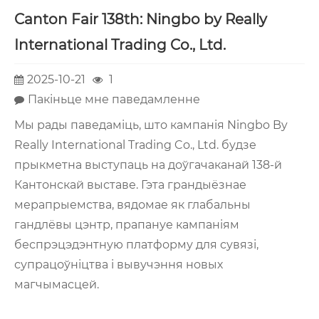
Canton Fair 138th: Ningbo by Really
International Trading Co., Ltd.
2025-10-21
1
Пакіньце мне паведамленне
Мы рады паведаміць, што кампанія Ningbo By
Really International Trading Co., Ltd. будзе
прыкметна выступаць на доўгачаканай 138-й
Кантонскай выставе. Гэта грандыёзнае
мерапрыемства, вядомае як глабальны
гандлёвы цэнтр, прапануе кампаніям
беспрэцэдэнтную платформу для сувязі,
супрацоўніцтва і вывучэння новых
магчымасцей.