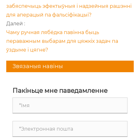
забяспечыць эфектыўныя і надзейныя рашэнні
для аперацый па фальсіфікацыі?
Далей :
Чаму ручная лябёдка павінна быць
пераважным выбарам для цяжкіх задач па
ўздыме і цягне?
Звязаныя навіны
Пакіньце мне паведамленне