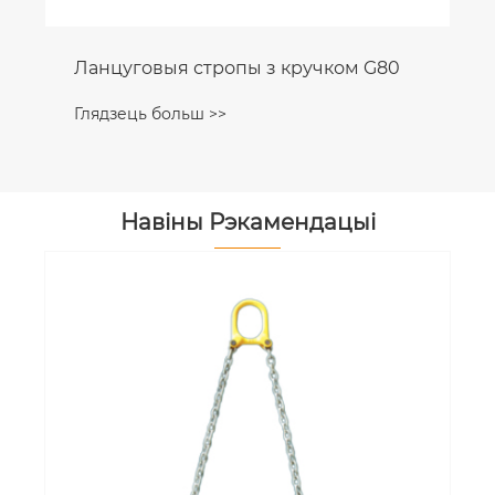
Ланцуговыя стропы з кручком G80
Глядзець больш >>
Навіны Рэкамендацыі