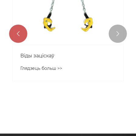


Віды заціскаў
Глядзець больш >>