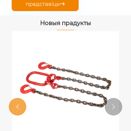
прадставіць

Новыя прадукты

