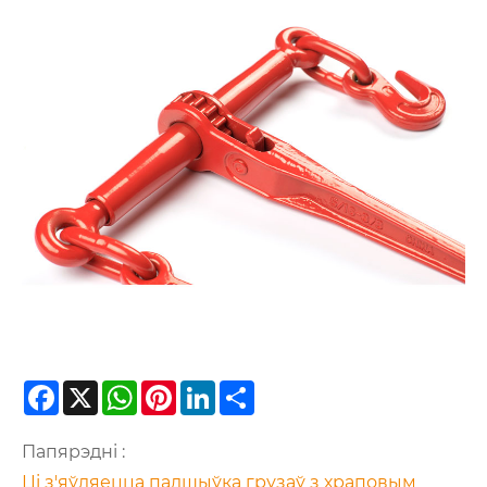
Facebook
X
WhatsApp
Pinterest
LinkedIn
Share
Папярэдні :
Ці з'яўляецца падшыўка грузаў з храповым