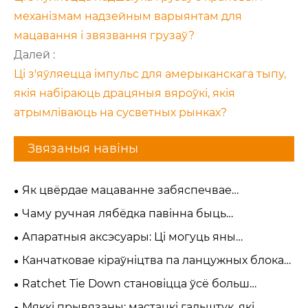
механізмам надзейным варыянтам для
мацавання і звязвання грузаў?
Далей :
Ці з'яўляецца імпульс для амерыканскага тыпу,
якія набіраюць драцяныя вяроўкі, якія
атрымліваюць на сусветных рынках?
Звязаныя навіны
Як цвёрдае мацаванне забяспечвае
максімальную бяспеку грузу?
Чаму ручная лябёдка павінна быць
пераважным выбарам для цяжкіх задач па
Апаратныя аксэсуары: Ці могуць яны
ўздыме і цягне?
забяспечыць эфектыўныя і надзейныя рашэнні
Канчатковае кіраўніцтва па ланцужных блоках
для аперацый па фальсіфікацыі?
супраць рычаг
Ratchet Tie Down становіцца ўсё больш
папулярным у еўрапейскай гарадской
Мяккі прывязаны: мастацкі гальштук, які