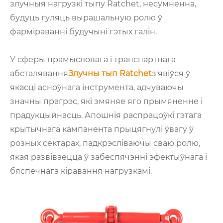
злучныя нагрузкі тыпу Ratchet, несумненна,
будуць гуляць вырашальную ролю ў
фарміраванні будучыні гэтых галін.
У сферы прамысловага і транспартнага
абсталявання
Злучны тып Ratchet
з'явіўся ў
якасці асноўнага інструмента, адчуваючы
значны прагрэс, які змяняе яго прымяненне і
прадукцыйнасць. Апошнія распрацоўкі гэтага
крытычнага кампанента прыцягнулі ўвагу ў
розных сектарах, падкрэсліваючы сваю ролю,
якая развіваецца ў забеспячэнні эфектыўнага і
бяспечнага кіравання нагрузкамі.