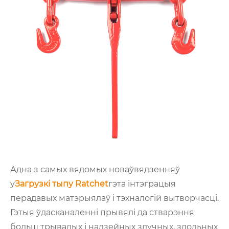
Адна з самых вядомых новаўвядзенняў
у
Загрузкі тыпу Ratchet
гэта інтэграцыя
перадавых матэрыялаў і тэхналогій вытворчасці.
Гэтыя ўдасканаленні прывялі да стварэння
больш трывалых і надзейных злучных, здольных