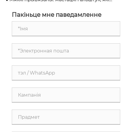
лагістыцы і распаўсюджванні.
злучае прамысловасць
Пакіньце мне паведамленне