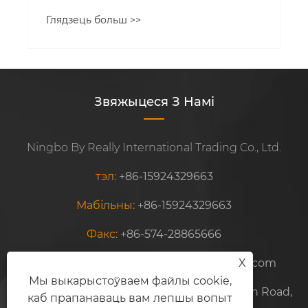
Глядзець больш >>
Звяжыцеся З Намі
Ningbo By Really International Trading Co., Ltd.
тэл:
+86-15924329663
Мабільны:
+86-15924329663
Факс:
+86-574-28865666
Электронная пошта:
jessica@chinawbl.com
X
Мы выкарыстоўваем файлы cookie,
Адрас:
Fl.29, Hong An Plaza, No.258 Die Yuan Road,
каб прапанаваць вам лепшы вопыт