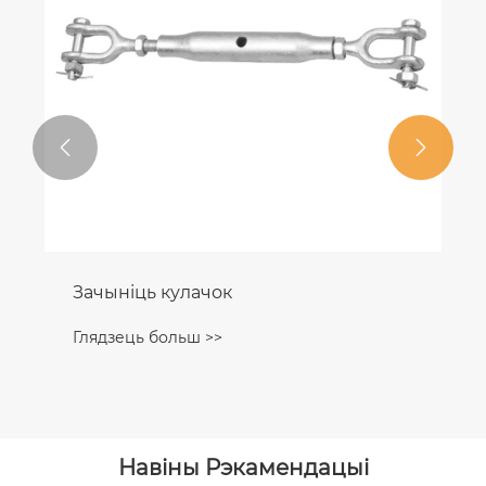


Узыходжанне па дынамічнай
вяроўцы з кручком і хуткай
спасылкай
Глядзець больш >>
Навіны Рэкамендацыі