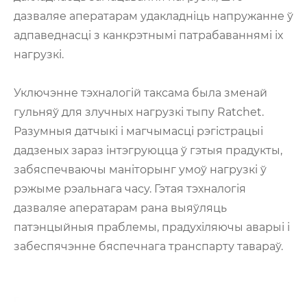
дазваляе аператарам удакладніць напружанне ў
адпаведнасці з канкрэтнымі патрабаваннямі іх
нагрузкі.
Уключэнне тэхналогій таксама была зменай
гульняў для злучных нагрузкі тыпу Ratchet.
Разумныя датчыкі і магчымасці рэгістрацыі
дадзеных зараз інтэгруюцца ў гэтыя прадукты,
забяспечваючы маніторынг умоў нагрузкі ў
рэжыме рэальнага часу. Гэтая тэхналогія
дазваляе аператарам рана выяўляць
патэнцыйныя праблемы, прадухіляючы аварыі і
забеспячэнне бяспечнага транспарту тавараў.