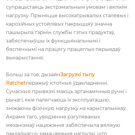
супрацьстаяць экстрэмальным умовам і вялікім
нагрузку. Прыняцце высокатрывалых сталёвых і
карозійных устойлівых пакрыццяў значна
пашырыла тэрмін службы гэтых прадуктаў,
забяспечыўшы іх функцыянальнымі і
бяспечнымі на працягу працяглых перыядаў
выкарыстання.
Больш за тое, дызайн
Загрузкі тыпу
Ratchet
перажыў істотныя ўдакладненні.
Сучасныя прывязкі маюць эрганамічныя ручкі і
рычагі, якія палягчаюць іх эксплуатацыю,
зніжаючы фізічную нагрузку на карыстальнікаў.
Акрамя таго, увядзенне рэгуляваных
механізмаў нацяжэння забяспечыла вялікую
дакладнасць замацавання нагрузкі, што