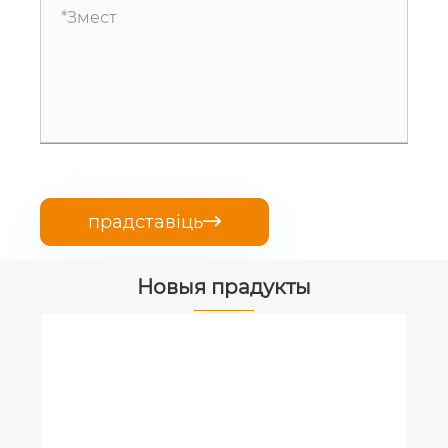
прадставіць

Новыя прадукты