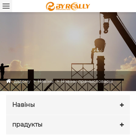
дадому
Навіны
Навіны прамысловасці
Навіны
прадукты