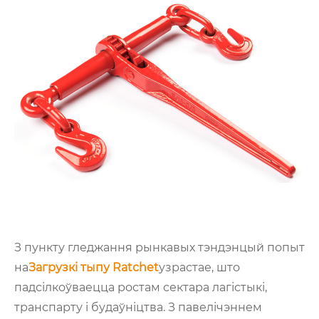
З пункту гледжання рынкавых тэндэнцый попыт
на
Загрузкі тыпу Ratchet
узрастае, што
падсілкоўваецца ростам сектара лагістыкі,
транспарту і будаўніцтва. З павелічэннем