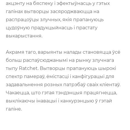
акцэнту на бяспеку і эфектыўнасць у гэтых
галінах вытворцы засяроджваюцца на
распрацоўцы злучных, якія прапануюць
цудоўную прадукцыйнасць і прастату
выкарыстання.
Акрамя таго, варыянты налады становяцца ўсё
больш распаўсюджанымі на рынку злучнага
тыпу Ratchet. Вытворцы прапануюць шырокі
спектр памераў, ёмістасці і канфігурацыі для
задавальнення розных патрэбаў сваіх кліентаў.
Чакаецца, што гэтая тэндэнцыя працягнецца,
выклікаючы інавацыі і канкурэнцыю ў гэтай
галіне.