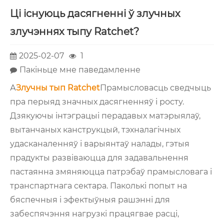
Ці існуюць дасягненні ў злучных
злучэннях тыпу Ratchet?
2025-02-07
1
Пакіньце мне паведамленне
А
Злучны тып Ratchet
Прамысловасць сведчыць
пра перыяд значных дасягненняў і росту.
Дзякуючы інтэграцыі перадавых матэрыялаў,
вытанчаных канструкцый, тэхналагічных
удасканаленняў і варыянтаў налады, гэтыя
прадукты развіваюцца для задавальнення
пастаянна змяняюцца патрэбаў прамысловага і
транспартнага сектара. Паколькі попыт на
бяспечныя і эфектыўныя рашэнні для
забеспячэння нагрузкі працягвае расці,