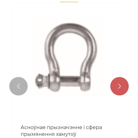


Працоўныя патрабаванні заціску